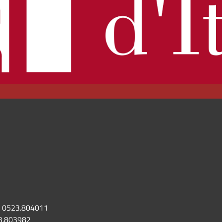
0523.804011
3.803982