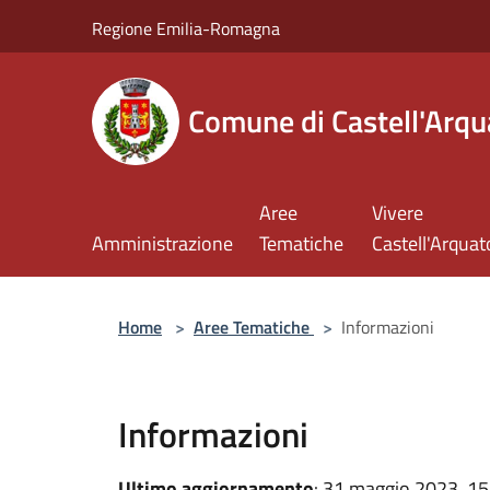
Salta al contenuto principale
Regione Emilia-Romagna
Comune di Castell'Arqu
Aree
Vivere
Amministrazione
Tematiche
Castell'Arquat
Home
>
Aree Tematiche
>
Informazioni
Informazioni
Ultimo aggiornamento
: 31 maggio 2023, 15