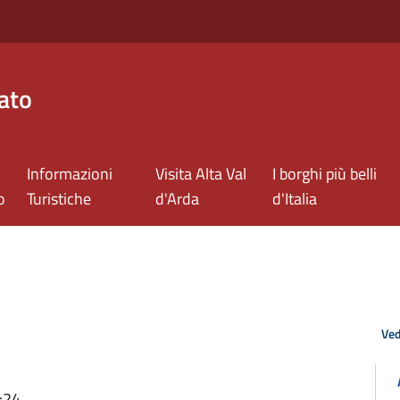
ato
Informazioni
Visita Alta Val
I borghi più belli
o
Turistiche
d'Arda
d'Italia
Ved
:24