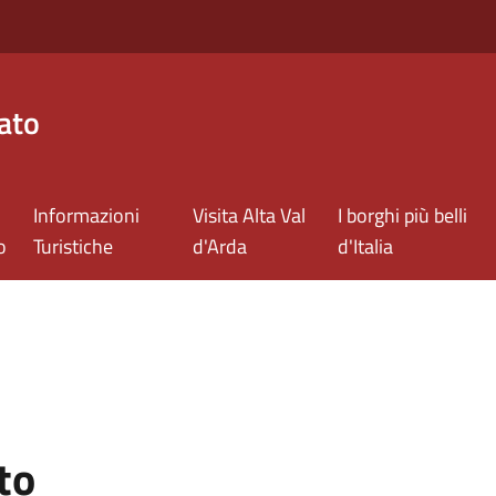
ato
Informazioni
Visita Alta Val
I borghi più belli
o
Turistiche
d'Arda
d'Italia
to