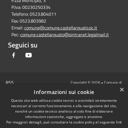
P.zza Municipio, 3
P.Iva:
00230250334
Telefono:
0523.804011
Fax:
0523.803982
Email:
comune@comune.castellarquato.pc.it
Pec:
comune.castellarquato@sintranet.legalmail.it
Seguici su
Facebook
Youtube
RSS
Copyright © 2026 • Comune di
×
Accessibilità
Castell'Arquato • Powered by
Informazioni sui cookie
Privacy
Municipium
Accesso
•
Questo sito web utilizza cookie tecnici e assimilati strettamente
Cookie
redazione
necessari al corretto funzionamento e alla navigazione del sito,
Mappa del sito
nonché un cookie tecnico analitico al solo fine di elaborare
DICHIARAZIONE DI
informazioni statistiche, aggregate e anonime.
Per maggiori dettagli, può consultare la cookie policy al seguente
link
ACCESSIBILITA'