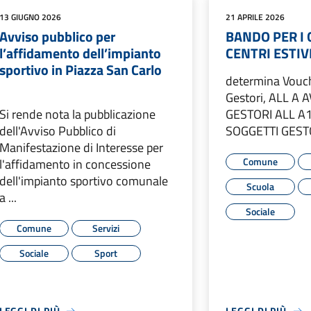
13 GIUGNO 2026
21 APRILE 2026
Avviso pubblico per
BANDO PER I 
l’affidamento dell’impianto
CENTRI ESTIV
sportivo in Piazza San Carlo
determina Vouch
Gestori, ALL A
Si rende nota la pubblicazione
GESTORI ALL 
dell'Avviso Pubblico di
SOGGETTI GESTOR
Manifestazione di Interesse per
Comune
l'affidamento in concessione
dell'impianto sportivo comunale
Scuola
a ...
Sociale
Comune
Servizi
Sociale
Sport
LEGGI DI PIÙ
LEGGI DI PIÙ