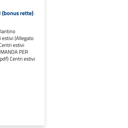
 (bonus rette)
olantino
estivi (Allegato
entri estivi
 DOMANDA PER
df) Centri estivi