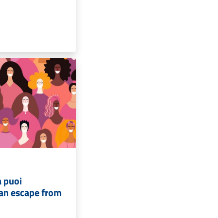
a puoi
can escape from