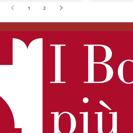
1
2
Pagina precedente
Successiva »