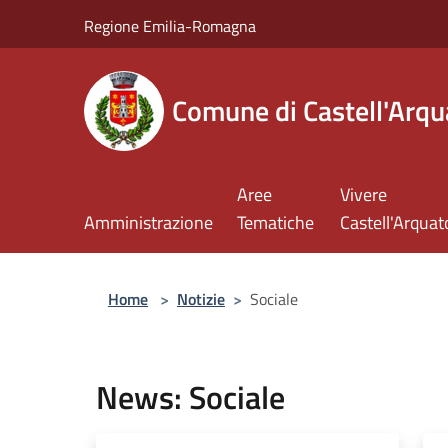
Salta al contenuto principale
Regione Emilia-Romagna
Comune di Castell'Arqu
Aree
Vivere
Amministrazione
Tematiche
Castell'Arquat
Home
>
Notizie
>
Sociale
News: Sociale