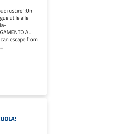
puoi uscire":Un
gue utile alle
ia-
EGAMENTO AL
can escape from
..
CUOLA!