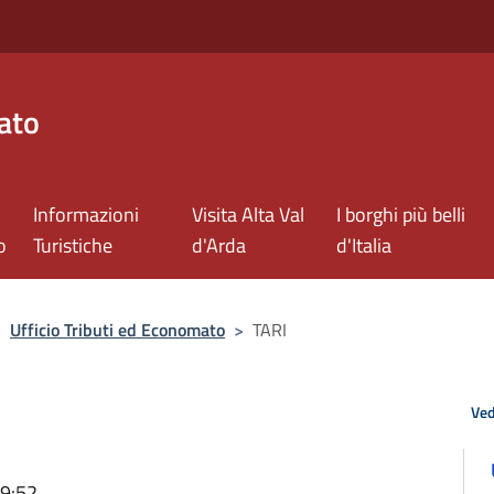
ato
Informazioni
Visita Alta Val
I borghi più belli
o
Turistiche
d'Arda
d'Italia
>
Ufficio Tributi ed Economato
>
TARI
Ved
09:52