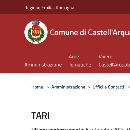
Salta al contenuto principale
Regione Emilia-Romagna
Comune di Castell'Arqu
Aree
Vivere
Amministrazione
Tematiche
Castell'Arquat
Home
>
Amministrazione
>
Uffici e Contatti
TARI
Ultimo aggiornamento
: 6 settembre 2024, 