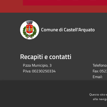
Comune di Castell'Arquato
Recapiti e contatti
P.zza Municipio, 3
Telefono:
P.Iva:
00230250334
Fax:
052
Email:
comune@c
Pec:
comune.c
Questo sito 
alla navig