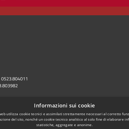
0523.804011
3.803982
omune.castellarquato.pc.it
Informazioni sui cookie
astellarquato@sintranet.legalmail.it
web utilizza cookie tecnici e assimilati strettamente necessari al corretto fu
azione del sito, nonché un cookie tecnico analitico al solo fine di elaborare i
statistiche, aggregate e anonime.