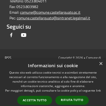
Telefono:
0523.804011
Fax:
0523.803982
Email:
comune@comune.castellarquato.pc.it
Pec:
comune.castellarquato@sintranet.legalmail.it
Seguici su
Facebook
Youtube
RSS
Copyright © 2026 • Comune di
×
Accessibilità
Castell'Arquato • Powered by
Informazioni sui cookie
Privacy
Municipium
Accesso
•
Questo sito web utilizza cookie tecnici e assimilati strettamente
Cookie
redazione
necessari al corretto funzionamento e alla navigazione del sito,
Mappa del sito
nonché un cookie tecnico analitico al solo fine di elaborare
DICHIARAZIONE DI
informazioni statistiche, aggregate e anonime.
Per maggiori dettagli, può consultare la cookie policy al seguente
link
ACCESSIBILITA'
Privacy: allegati
RIFIUTA TUTTO
ACCETTA TUTTO
OBIETTIVI DI