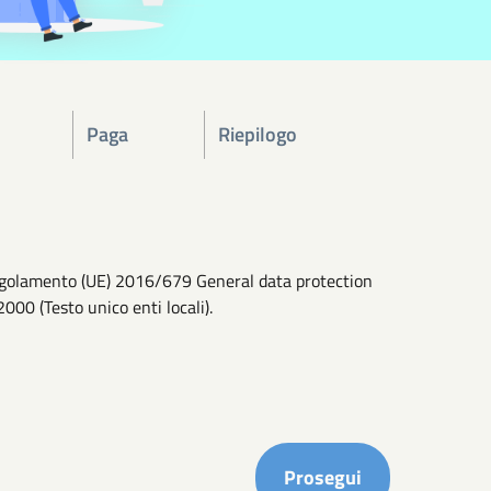
Paga
Riepilogo
l Regolamento (UE) 2016/679 General data protection
2000 (Testo unico enti locali).
Completa i ca
Prosegui