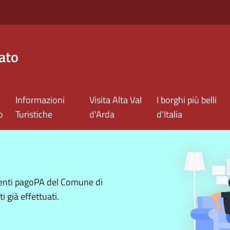
ato
Informazioni
Visita Alta Val
I borghi più belli
o
Turistiche
d'Arda
d'Italia
menti pagoPA del Comune di
i già effettuati.