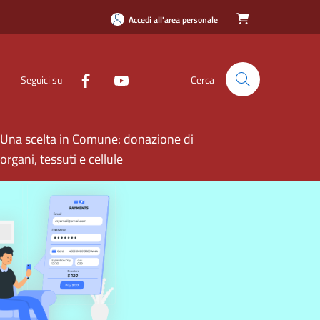
Accedi all'area personale

Seguici su
Cerca
Una scelta in Comune: donazione di
organi, tessuti e cellule