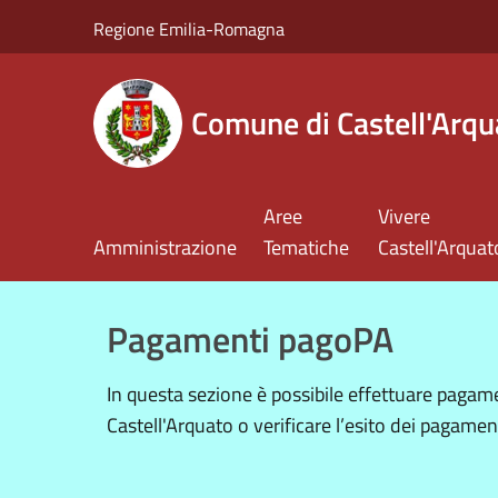
Salta al contenuto principale
Regione Emilia-Romagna
Comune di Castell'Arqu
Aree
Vivere
Amministrazione
Tematiche
Castell'Arquat
Pagamenti pagoPA
In questa sezione è possibile effettuare paga
Castell'Arquato o verificare l’esito dei pagament