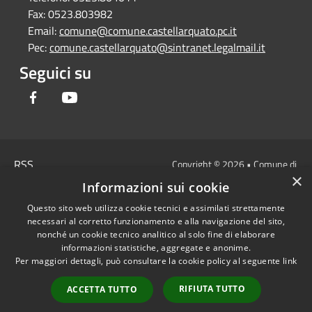
Fax:
0523.803982
Email:
comune@comune.castellarquato.pc.it
Pec:
comune.castellarquato@sintranet.legalmail.it
Seguici su
Facebook
Youtube
RSS
Copyright © 2026 • Comune di
×
Accessibilità
Castell'Arquato • Powered by
Informazioni sui cookie
Privacy
Municipium
Accesso
•
Questo sito web utilizza cookie tecnici e assimilati strettamente
Cookie
redazione
necessari al corretto funzionamento e alla navigazione del sito,
Mappa del sito
nonché un cookie tecnico analitico al solo fine di elaborare
DICHIARAZIONE DI
informazioni statistiche, aggregate e anonime.
Per maggiori dettagli, può consultare la cookie policy al seguente
link
ACCESSIBILITA'
Privacy: allegati
RIFIUTA TUTTO
ACCETTA TUTTO
OBIETTIVI DI