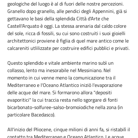
geologiche del luogo è al di fuori delle nostre percezioni.
Granello dopo granello, alle pendici degli Appennini, già si
gettavano le basi della splendida Città d'Arte che
Castell'Arquato è oggi. La stessa arenaria dal caldo colore
del sole, ricca di fossili, su cui sono costruiti i suoi gioielli
architettonici proviene è figlia di quel mare antico come le
calcareniti utlilizzate per costruire edifici pubblici e privati.
Questo splendido e vitale ambiente marino subì un
collasso, lento ma inesorabile nel Messiniano. Nel
momento in cui venne meno la comunicazione tra il
Mediterraneo e l'Oceano Atlantico iniziò l'evaporazione
delle acque del mare. Si formarono allora "depositi
evaporitici" la cui traccia resta nello sgorgare di fonti
bicarbonato-solfuree-salso-bromoiodiche nella zona (in
particolare Bacedasco).
All'inizio del Pliocene, cinque milioni di anni fa, si ristabilì il
contatto tra Mediterraneo e Oceano Atlantico. Le acque