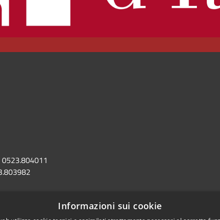
0523.804011
3.803982
omune.castellarquato.pc.it
Informazioni sui cookie
astellarquato@sintranet.legalmail.it