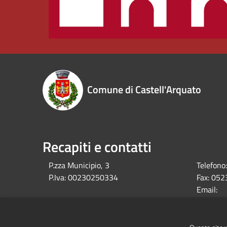
Comune di Castell'Arquato
Recapiti e contatti
P.zza Municipio, 3
Telefono:
P.Iva:
00230250334
Fax:
052
Email:
comune@c
Pec:
comune.c