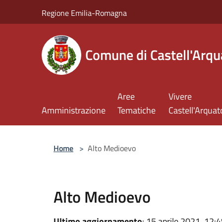
Salta al contenuto principale
Regione Emilia-Romagna
Comune di Castell'Arqu
Aree
Vivere
Amministrazione
Tematiche
Castell'Arquat
Home
>
Alto Medioevo
Alto Medioevo
Ultimo aggiornamento
: 15 aprile 2021, 12: