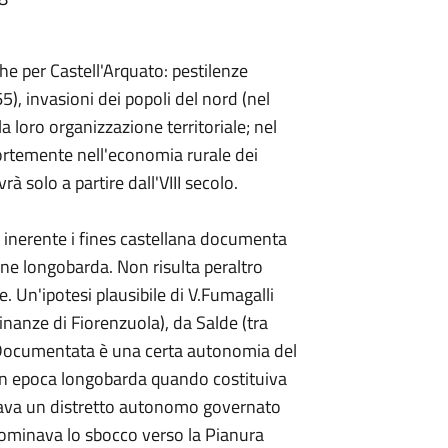
he per Castell'Arquato: pestilenze
65), invasioni dei popoli del nord (nel
loro organizzazione territoriale; nel
fortemente nell'economia rurale dei
à solo a partire dall'VIII secolo.
 inerente i fines castellana documenta
one longobarda. Non risulta peraltro
e. Un'ipotesi plausibile di V.Fumagalli
inanze di Fiorenzuola), da Salde (tra
 Documentata è una certa autonomia del
 in epoca longobarda quando costituiva
tava un distretto autonomo governato
Dominava lo sbocco verso la Pianura