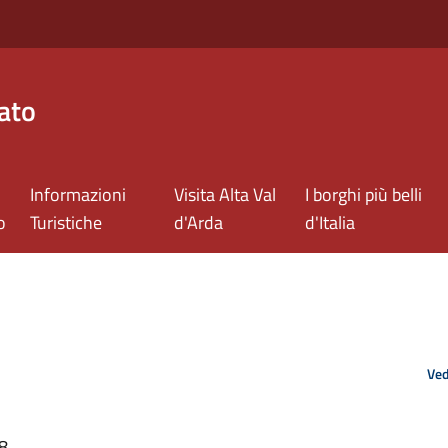
ato
Informazioni
Visita Alta Val
I borghi più belli
o
Turistiche
d'Arda
d'Italia
Ved
48