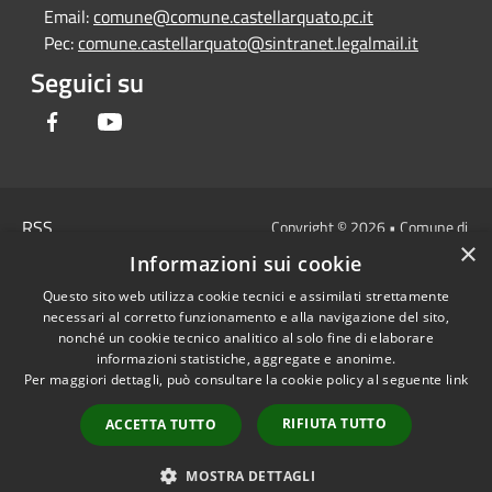
Email:
comune@comune.castellarquato.pc.it
Pec:
comune.castellarquato@sintranet.legalmail.it
Seguici su
Facebook
Youtube
RSS
Copyright © 2026 • Comune di
×
Accessibilità
Castell'Arquato • Powered by
Informazioni sui cookie
Privacy
Municipium
Accesso
•
Questo sito web utilizza cookie tecnici e assimilati strettamente
Cookie
redazione
necessari al corretto funzionamento e alla navigazione del sito,
Mappa del sito
nonché un cookie tecnico analitico al solo fine di elaborare
DICHIARAZIONE DI
informazioni statistiche, aggregate e anonime.
Per maggiori dettagli, può consultare la cookie policy al seguente
link
ACCESSIBILITA'
Privacy: allegati
RIFIUTA TUTTO
ACCETTA TUTTO
OBIETTIVI DI
ACCESSIBILITA'
MOSTRA DETTAGLI